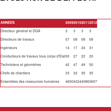
ANNEES
2009
2010
2011
2012
Directeur général et DGA
3
3
3
3
Directeurs de travaux
07
08
08
08
Ingénieurs
14
17
24
31
Conducteurs de travaux tous corps d'Etat
30
27
22
20
Techniciens et géomètres
42
47
49
50
Chefs de chantiers
33
32
35
35
Ensembles des ressources humaines
4600
4224
4086
3607