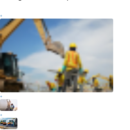
+
+
+