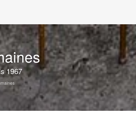
maines
is 1967
umaines