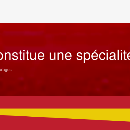
onstitue une spéciali
forages